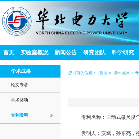
首页
实验室概况
新闻公告
研究团队
科学研究
学术成果
您目前的位置：
首页
»
学术成果
» 
论文专著
学术奖项
专利发明
专利名称：自动式微尺度
发明人：安斌，孙东亮，