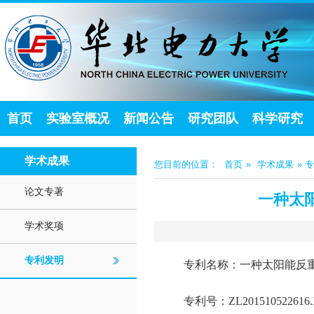
首页
实验室概况
新闻公告
研究团队
科学研究
学术成果
您目前的位置：
首页
»
学术成果
» 
论文专著
一种太
学术奖项
专利发明
专利名称：一种太阳能反
专利号：
ZL201510522616