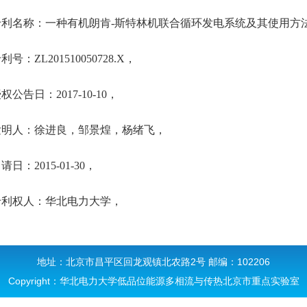
专利名称：
一种有机朗肯
-
斯特林机联合循环发电系统及其使用方
专利号：
ZL201510050728.X
，
授权公告日：
2017-10-10
，
发明人：徐进良，邹景煌，杨绪飞，
申请日：
2015-01-30
，
专利权人：华北电力大学，
地址：北京市昌平区回龙观镇北农路2号 邮编：102206
Copyright：华北电力大学低品位能源多相流与传热北京市重点实验室