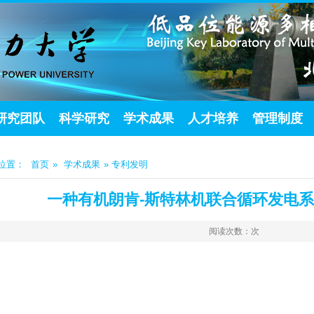
研究团队
科学研究
学术成果
人才培养
管理制度
位置：
首页
»
学术成果
» 专利发明
一种有机朗肯-斯特林机联合循环发电
阅读次数：
次