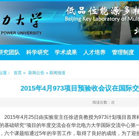
研究团队
科学研究
学术成果
人才培养
管理制度
位置：
首页
»
新闻公告
» 新闻报道
2015年4月973项目预验收会议在国
阅读次数：
次
2015
年
4
月
25
日由实验室主任徐进良教授为
973
计划项目首席
的基础研究”项目的年度交流会在华北电力大学国际交流中心第
，六个课题组通过
5
年的辛苦工作，取得了良好的成绩，为了迎